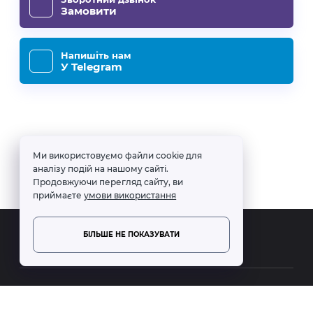
Замовити
Напишіть нам
У Telegram
Ми використовуємо файли cookie для
аналізу подій на нашому сайті.
Продовжуючи перегляд сайту, ви
приймаєте
умови використання
БІЛЬШЕ НЕ ПОКАЗУВАТИ
Рукопис Моїм Нащадкам © 2023 -
2026
—
"Манускрипт" –
проєкт Марії Бугаєнко
·
Розроблено в GoodwinPress